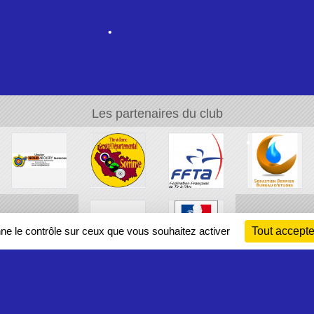
•
•
Les partenaires du club
•
•
•
nne le contrôle sur ceux que vous souhaitez activer
Tout accepte
•
•
•
Ch
Information