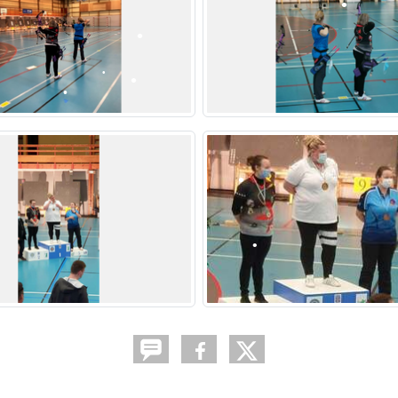
•
•
•
•
•
•
•
•
•