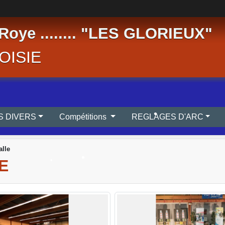
•
Roye ........ "LES GLORIEUX"
OISIE
REGLEMENTS DIVERS
Compétitions
REGLAGES D'ARC
alle
E
•
•
•