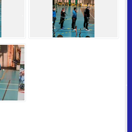
•
•
•
•
•