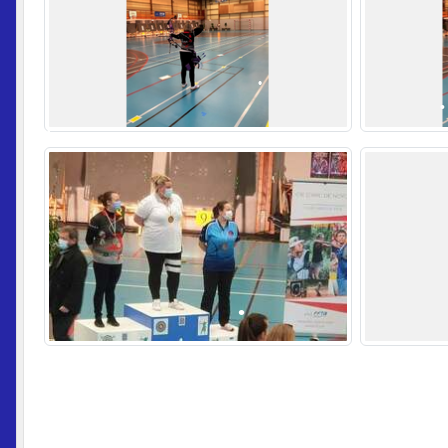
•
•
•
•
•
•