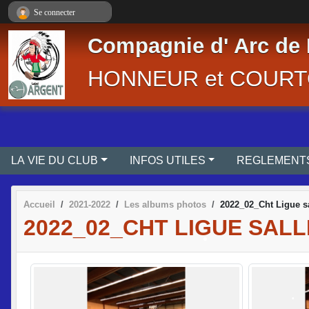
Panneau de gestion des cookies
Se connecter
Compagnie d' Arc de 
HONNEUR et COURT
LA VIE DU CLUB
INFOS UTILES
Accueil
2021-2022
Les albums photos
2022_02_Cht Ligue s
2022_02_CHT LIGUE SALL