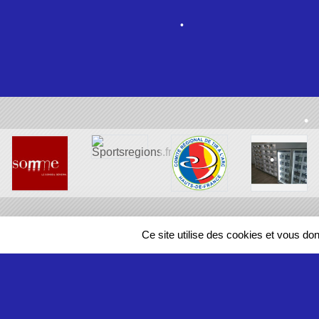
•
•
•
Ce site utilise des cookies et vous do
•
•
SPORTS
REGIONS
53918
visites