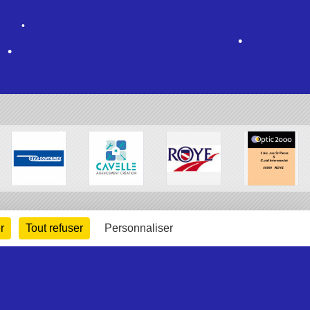
•
•
•
r
Tout refuser
Personnaliser
•
•
arte cookies
Gestion des cookies
s légales
Signaler un contenu inapproprié