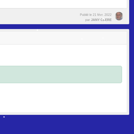
Publié le
21 févr. 2022
par
JANY CLERE
•
•
•
•
•
•
•