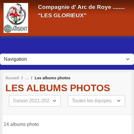
Panneau de gestion des cookies
Compagnie d' Arc de Roye ........
"LES GLORIEUX"
Accueil
Les albums photos
LES ALBUMS PHOTOS
14 albums photo