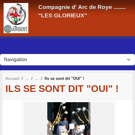
Panneau de gestion des cookies
Compagnie d' Arc de Roye ........
"LES GLORIEUX"
Accueil
Ils se sont dit "OUI" !
ILS SE SONT DIT "OUI" !