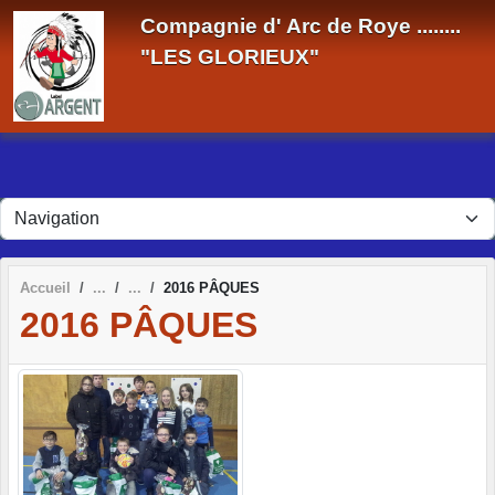
Panneau de gestion des cookies
Compagnie d' Arc de Roye ........
"LES GLORIEUX"
Accueil
2016 PÂQUES
2016 PÂQUES