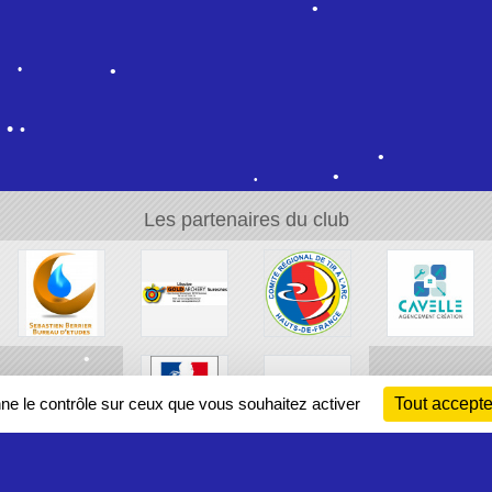
•
•
•
•
Les partenaires du club
•
•
•
•
•
nne le contrôle sur ceux que vous souhaitez activer
Tout accepte
•
•
•
•
•
•
•
•