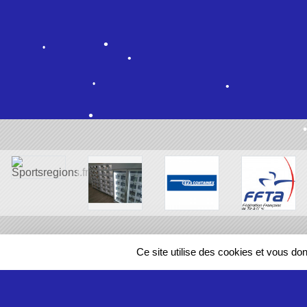
•
•
•
•
•
•
•
•
Ce site utilise des cookies et vous do
•
•
•