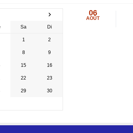
06
AOÛT
e
Sa
Di
1
2
8
9
•
4
15
16
1
22
23
•
8
29
30
•
•