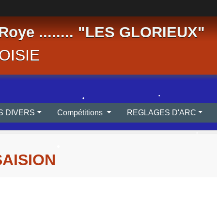
Roye ........ "LES GLORIEUX"
OISIE
REGLEMENTS DIVERS
Compétitions
REGLAGES D'ARC
•
•
SAISION
•
•