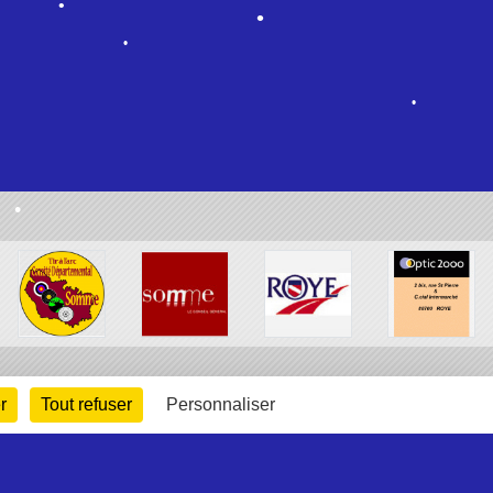
•
•
•
•
•
•
r
Tout refuser
Personnaliser
•
•
•
•
•