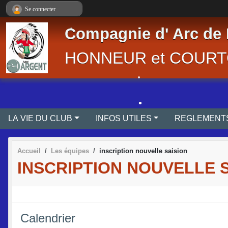
Panneau de gestion des cookies
Se connecter
Compagnie d' Arc de 
•
HONNEUR et COURT
•
•
LA VIE DU CLUB
INFOS UTILES
•
Accueil
Les équipes
inscription nouvelle saision
INSCRIPTION NOUVELLE 
•
Calendrier